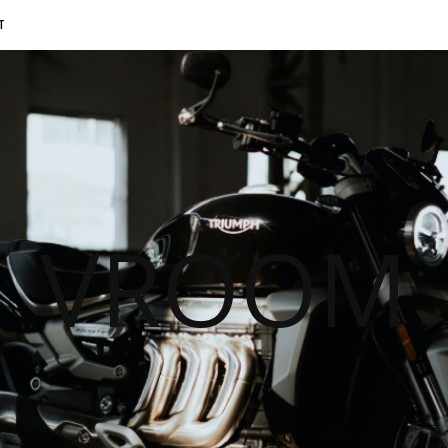
T
VROOM