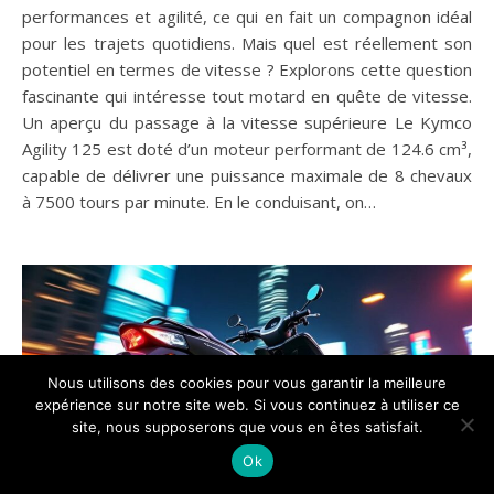
performances et agilité, ce qui en fait un compagnon idéal
pour les trajets quotidiens. Mais quel est réellement son
potentiel en termes de vitesse ? Explorons cette question
fascinante qui intéresse tout motard en quête de vitesse.
Un aperçu du passage à la vitesse supérieure Le Kymco
Agility 125 est doté d’un moteur performant de 124.6 cm³,
capable de délivrer une puissance maximale de 8 chevaux
à 7500 tours par minute. En le conduisant, on…
Nous utilisons des cookies pour vous garantir la meilleure
expérience sur notre site web. Si vous continuez à utiliser ce
site, nous supposerons que vous en êtes satisfait.
Ok