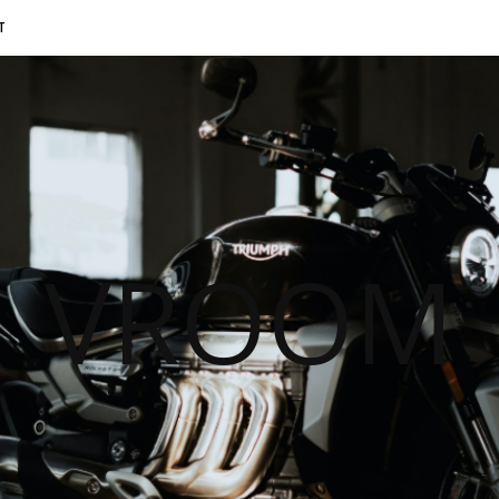
T
VROOM