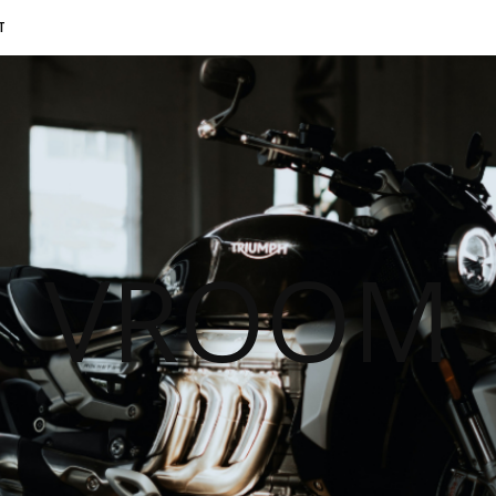
T
VROOM