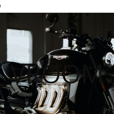
T
VROOM