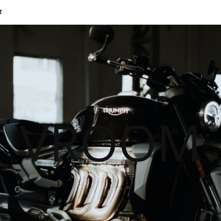
T
VROOM