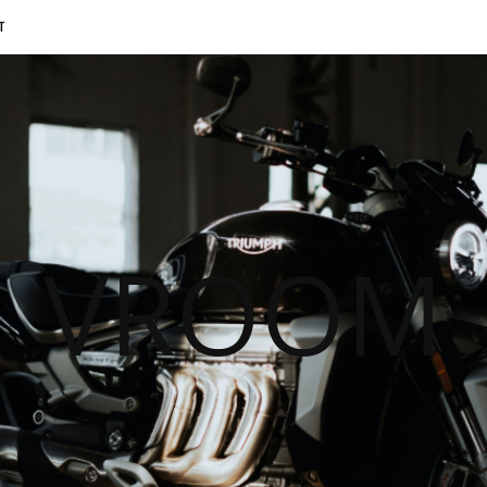
T
VROOM