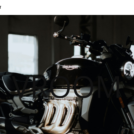
T
VROOM