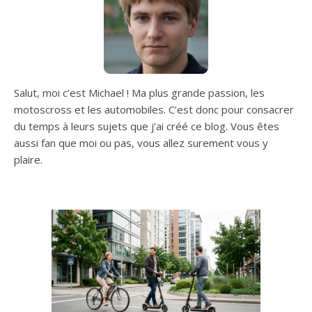
Détails : Plateau : Le
assurent stabilité et bonne
plateau en aluminium
adhérence sur tous types
particulièrement grand
de surface
(57x11,5cm) est construit
selon une construction en
caisson résistante à la
torsion, même les
Salut, moi c’est Michael ! Ma plus grande passion, les
conducteurs plus lourds
motoscross et les automobiles. C’est donc pour consacrer
roulent avec précision et
du temps à leurs sujets que j’ai créé ce blog. Vous êtes
en toute sécurité, en
aussi fan que moi ou pas, vous allez surement vous y
particulier dans les virages,
plaire.
sans que le plateau ne se
torde. L'abaissement du
plateau abaisse le centre
de gravité du scooter et le
comportement de
conduite est équilibré,
même à des vitesses plus
élevées. Un grip
antidérapant avec un
design cool assure une
position sûre. Grâce au