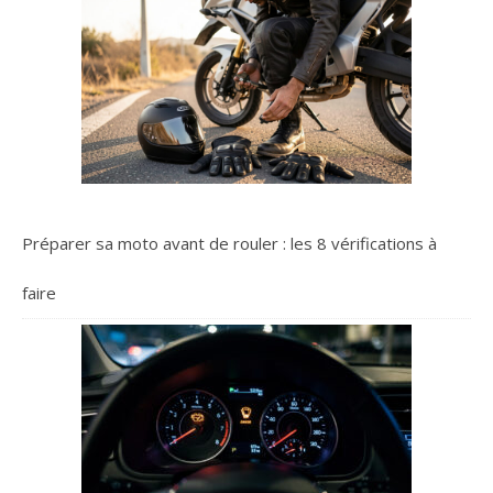
une bonne prise en main,
antidérapante et donc
sûre. Le tube de direction
est réglable en hauteur sur
5 positions (79 - 100cm) et
est sécurisé par un serrage
rapide. Roues & frein : Les
grandes roues de 200 mm
en PU adhérent sont
idéales pour rouler sur des
Préparer sa moto avant de rouler : les 8 vérifications à
surfaces un peu
irrégulières. En
combinaison avec les
faire
roulements à billes ABEC
7, elles assurent à tout
moment un
comportement de
conduite sûr. Une robuste
frein en acier est situé sur
la roue arrière, ce qui
permet de contrôler et