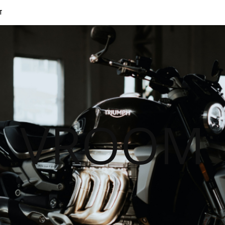
T
VROOM