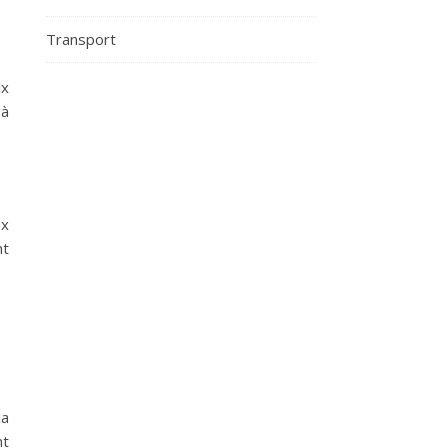
Transport
ix
 à
ux
nt
la
nt