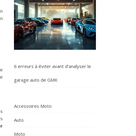
un
on
6 erreurs à éviter avant d’analyser le
le
de
garage auto de GMK
Accessoires Moto
es
os
Auto
er
Moto