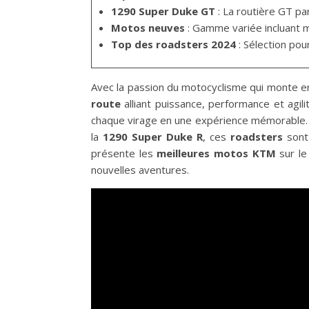
1290 Super Duke GT
: La routière GT par
Motos neuves
: Gamme variée incluant m
Top des roadsters 2024
: Sélection pou
Avec la passion du motocyclisme qui monte e
route
alliant puissance, performance et agil
chaque virage en une expérience mémorable. Q
la
1290 Super Duke R
, ces
roadsters
sont 
présente les
meilleures motos KTM
sur le
nouvelles aventures.