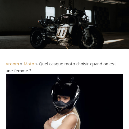
VROOM
Vroom
»
Moto
» Quel casque moto choisir quand on est
une femme ?