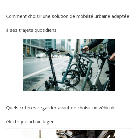
large pour un ajustement
plus inclusif et une
construction de talon
Comment choisir une solution de mobilité urbaine adaptée
améliorée. * Speedboard :
Une semelle extérieure
à ses trajets quotidiens
retravaillée relie les
éléments Cloud pour un
meilleur maintien, plus
d'adhérence et une
durabilité accrue. * Poids :
216g * Sprengung 8mm *
Nom de la couleur : Pearl
White
Quels critères regarder avant de choisir un véhicule
électrique urbain léger