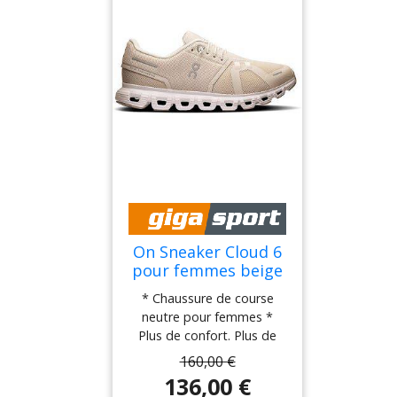
On Sneaker Cloud 6
pour femmes beige
38
* Chaussure de course
neutre pour femmes *
Plus de confort. Plus de
durabilité. La silhouette
160,00 €
emblématique du
136,00 €
quotidien, redéfinie. * La