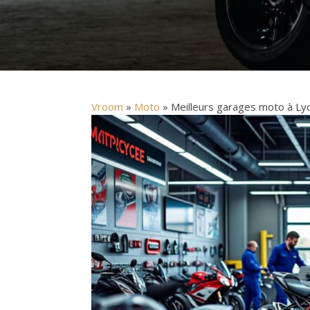
Vroom
»
Moto
» Meilleurs garages moto à Lyo