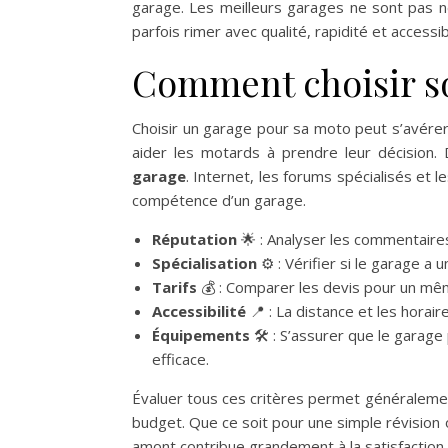
garage. Les meilleurs garages ne sont pas n
parfois rimer avec qualité, rapidité et accessibi
Comment choisir so
Choisir un garage pour sa moto peut s’avérer p
aider les motards à prendre leur décision. 
garage
. Internet, les forums spécialisés et l
compétence d’un garage.
Réputation
🌟 : Analyser les commentaires 
Spécialisation
⚙️ : Vérifier si le garage a
Tarifs
💰 : Comparer les devis pour un mê
Accessibilité
📍 : La distance et les horai
Équipements
🛠️ : S’assurer que le garag
efficace.
Évaluer tous ces critères permet généralemen
budget. Que ce soit pour une simple révision
amont contribue grandement à la satisfaction d