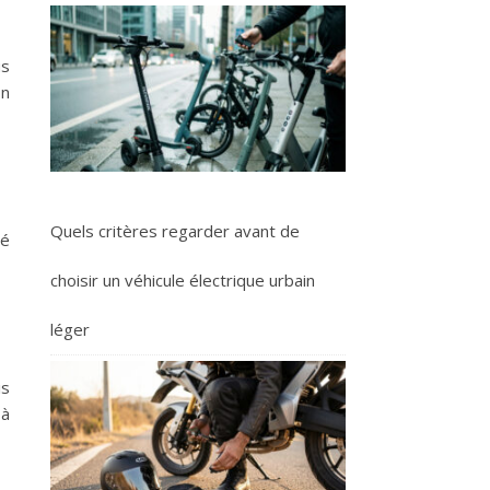
us
on
Quels critères regarder avant de
té
choisir un véhicule électrique urbain
léger
is
 à