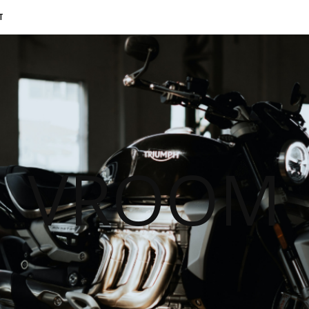
T
VROOM