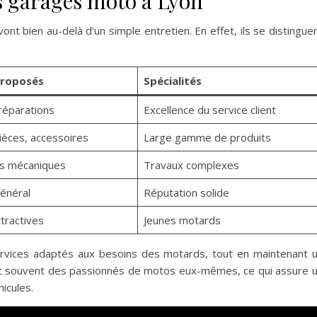
es garages moto à Lyon
nt bien au-delà d’un simple entretien. En effet, ils se distingue
proposés
Spécialités
réparations
Excellence du service client
ièces, accessoires
Large gamme de produits
s mécaniques
Travaux complexes
général
Réputation solide
tractives
Jeunes motards
rvices adaptés aux besoins des motards, tout en maintenant 
ont souvent des passionnés de motos eux-mêmes, ce qui assure 
hicules.