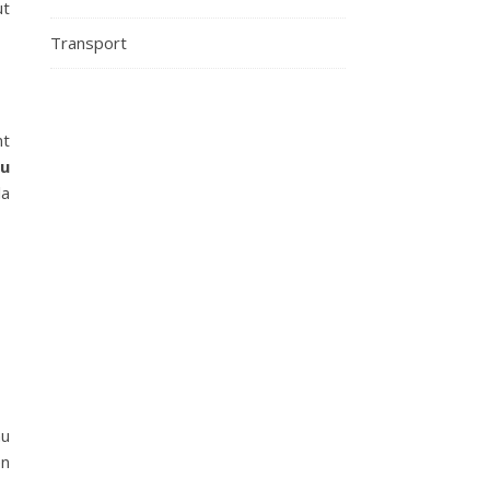
ut
Transport
nt
du
la
au
en