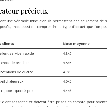
icateur précieux
ont une véritable mine d’or. Ils permettent non seulement de 
oposés, mais aussi de comprendre le type d’accueil que l’on pe
s clients
Note moyenne
ellent service, rapide
4.8/5
 choix de produits
4.5/5
erventions de qualité
4.7/5
ueil chaleureux
4.6/5
 rapport qualité-prix
4.4/5
e client ressentie et doivent être prises en compte pour orient