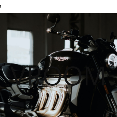
T
VROOM