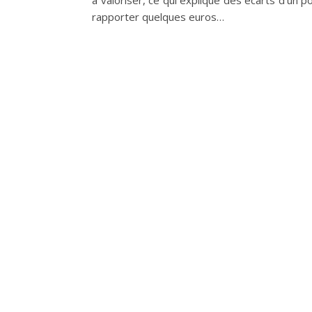
à valoriser, ce qui explique des écarts d’un po
rapporter quelques euros…