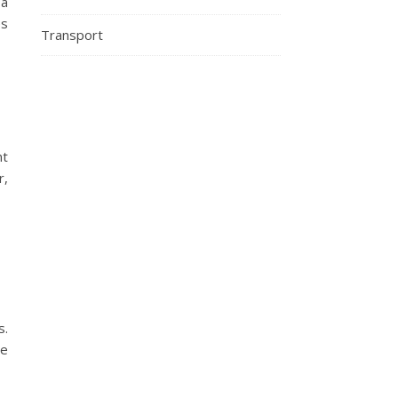
 à
es
Transport
nt
r,
s.
ce