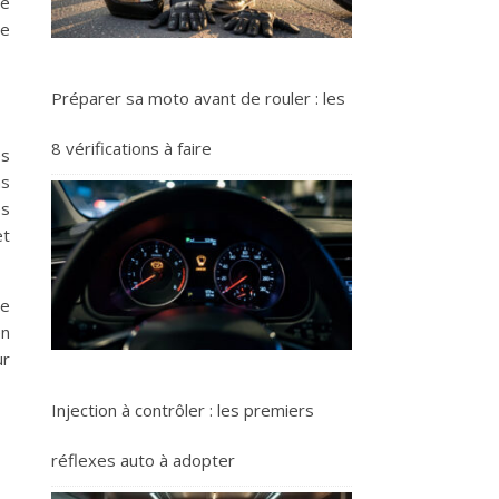
re
ne
Préparer sa moto avant de rouler : les
8 vérifications à faire
és
ns
es
et
ce
en
ur
Injection à contrôler : les premiers
réflexes auto à adopter