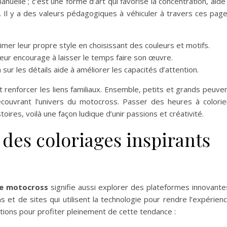
anuelle ; c’est une forme d’art qui favorise la concentration, aide
ne. Il y a des valeurs pédagogiques à véhiculer à travers ces pag
mer leur propre style en choisissant des couleurs et motifs.
eur encourage à laisser le temps faire son œuvre.
 sur les détails aide à améliorer les capacités d’attention.
renforcer les liens familiaux. Ensemble, petits et grands peuve
ouvrant l’univers du motocross. Passer des heures à colorie
oires, voilà une façon ludique d’unir passions et créativité.
 des coloriages inspirants
de motocross
signifie aussi explorer des plateformes innovante
s et de sites qui utilisent la technologie pour rendre l’expérien
tions pour profiter pleinement de cette tendance :