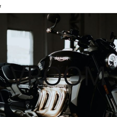
T
VROOM