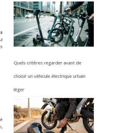
ss
ui
es
Quels critères regarder avant de
choisir un véhicule électrique urbain
léger
té
n,