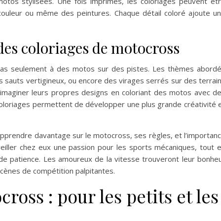
motos stylisées. Une fois imprimés, les coloriages peuvent êt
ouleur ou même des peintures. Chaque détail coloré ajoute u
es coloriages de motocross
pas seulement à des motos sur des pistes. Les thèmes abord
s sauts vertigineux, ou encore des virages serrés sur des terrai
maginer leurs propres designs en coloriant des motos avec d
coloriages permettent de développer une plus grande créativité 
apprendre davantage sur le motocross, ses règles, et l’importan
veiller chez eux une passion pour les sports mécaniques, tout 
de patience. Les amoureux de la vitesse trouveront leur bonhe
scènes de compétition palpitantes.
ross : pour les petits et les