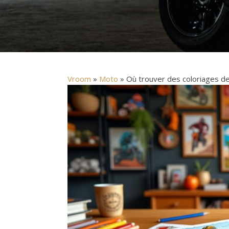
Vroom
»
Moto
» Où trouver des coloriages d