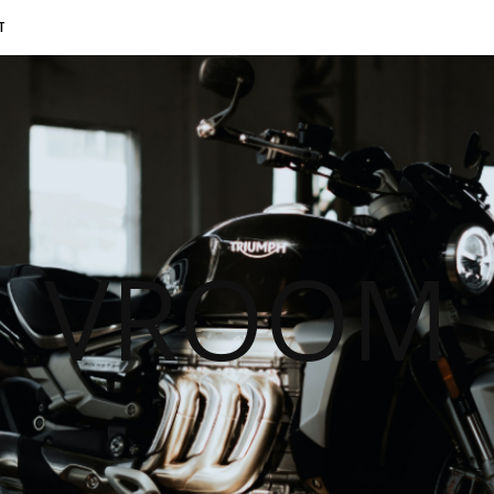
T
VROOM