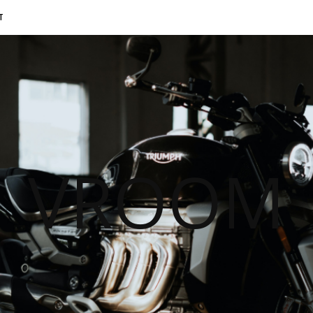
T
VROOM