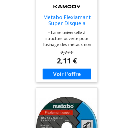
Metabo Flexiamant
Super Disque a
tronçonner 125 x 2,5
• Lame universelle à
x 22,23 aluminium,
structure ouverte pour
TF 41 616752000
l'usinage des métaux non
ferreux tels que
2,77 €
l'aluminium, le cuivre, le
2,11 €
laiton, le bronze, etc. •
Dureté: mous •
Performances de coupe
élevées et longue durée
de vie. • Vitesse de travail
maximale de 80 m/s
Paramètres techniques •
Classe de qualité : A30-O •
Diamètre x épaisseur x
ouverture : 125 x 2,5 x
22,23 mm • Conception :