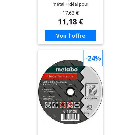
métal • Idéal pour
nettoyer cordons de
17,63 €
soudure et métaux non
11,18 €
ferreux • Vitesse maximale
de travail : 63 m/sec •
Compatible avec disques
de 115 mm et 125 mm •
Pratique pour poncer
l'acier et structurer le bois
-24%
Spécifications techniques •
Diamètre x alésage : 125 x
22.23 mm • Unité de vente
: 1>