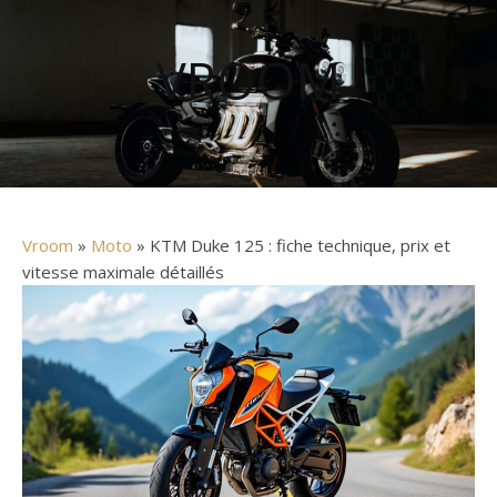
VROOM
Vroom
»
Moto
» KTM Duke 125 : fiche technique, prix et
vitesse maximale détaillés