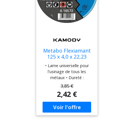
Metabo Flexiamant
125 x 4,0 x 22,23
acier, meule
• Lame universelle pour
d'ébarbage, modele
l'usinage de tous les
coudé 616680000
métaux • Dureté :
moyenne • Performances
3,85 €
de coupe élevées et
2,42 €
longue durée de vie. •
Vitesse de travail
maximale de 80 m/s
Caractéristiques
techniques • Classe de
qualité: A 24-N • Diamètre