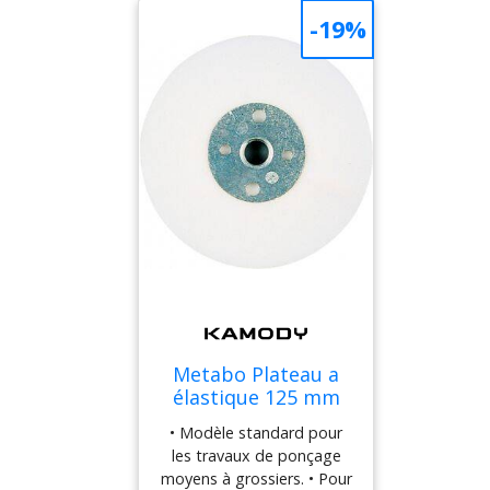
Conception : droite
-19%
(droite) • Tours maximum
par minute : 12 200 tr/min
• Disques de meulage
(diamètre x épaisseur x
alésage) : 125 x 1 x 22,23
mm • Classe de qualité : A
60-T>
Metabo Plateau a
élastique 125 mm
M14, modele
• Modèle standard pour
standard 623278000
les travaux de ponçage
moyens à grossiers. • Pour