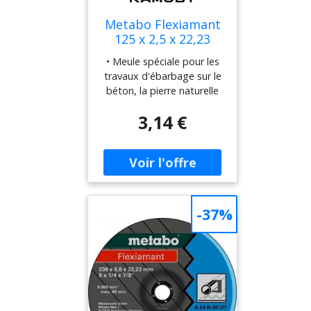
Metabo Flexiamant
125 x 2,5 x 22,23
inox, meule de
• Meule spéciale pour les
tronçonnage
travaux d'ébarbage sur le
616738000
béton, la pierre naturelle
et artificielle. • Dureté :
3,14 €
tendre. • Performance
abrasive élevée et
longévité élevée. • Vitesse
de travail maximale 80
m/sec.. Caractéristiques
techniques • Classe de
qualité: A 30-P • Diamètre
-37%
x épaisseur x forure: 125 x
2,5 x 22,23 mm •
Exécution: Droite • Vitesse
de rotation max.: 12 200
/min>