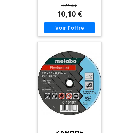
utiliser des meules en
12,54 €
fibres. • Tous les plateaux
10,10 €
sont équipés d’un écrou
de serrage. Vitesse de
travail maximale 80 m/sec..
Caractéristiques
techniques • Diamètre: 122
mm • Écrou de serrage: M
14 • Vitesse de rotation
max.: 12 200 /min>