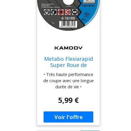
droite • Vitesse maximale :
12 200 tr/min>
Metabo Flexiarapid
Super Roue de
tronçonnage 125 x
• Très haute performance
1,0 x 22,23 TF 41
de coupe avec une longue
616189000
durée de vie •
Consommation de
5,99 €
matériaux réduite,
économie d'énergie,
charge de machine réduite
• Vitesse de travail
maximale 80 m/s
Paramètres techniques •