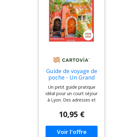
solo ;plus de 30 cartes et
plans avec toutes les
bonnes adresses du
Routard positionnées ;et,
bien sûr, le meilleur de la
destination et des pas de
côté pour découvrir Paris
hors des sentiers battus…
Guide de voyage de
poche - Un Grand
Week-end à Lyon
Un petit guide pratique
2025 Hachette
idéal pour un court séjour
à Lyon. Des adresses et
des suggestions de visite
10,95 €
classées par quartier. Vivez
un séjour inoubliable à
Lyon grâce à ce guide de
format poche ultra