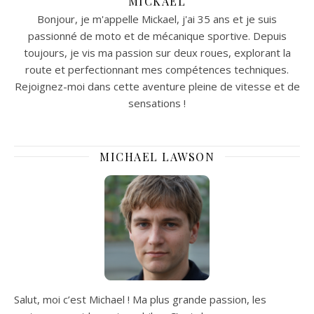
MICKAEL
forme en V pour une
Bonjour, je m'appelle Mickael, j'ai 35 ans et je suis
meilleure adhérence sur
tous les terrains.
passionné de moto et de mécanique sportive. Depuis
toujours, je vis ma passion sur deux roues, explorant la
route et perfectionnant mes compétences techniques.
Rejoignez-moi dans cette aventure pleine de vitesse et de
sensations !
MICHAEL LAWSON
Salut, moi c’est Michael ! Ma plus grande passion, les