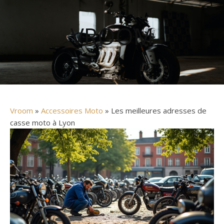
VROOM
Vroom
»
Accessoires Moto
» Les meilleures adresses de
casse moto à Lyon