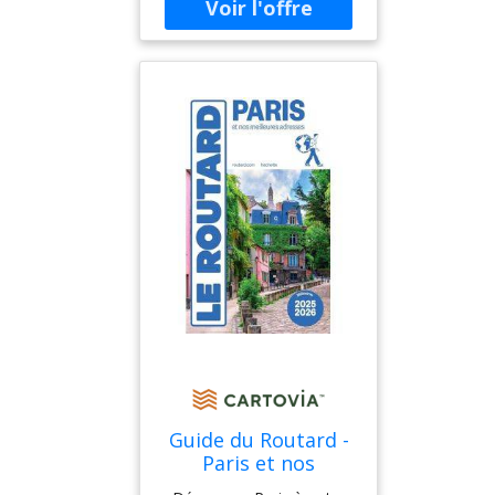
ISBN : 2226086331
De Béringos Fratres
À L'Enseigne
D'Agrippa, À Lyon
Guide du Routard -
Paris et nos
meilleures adresses