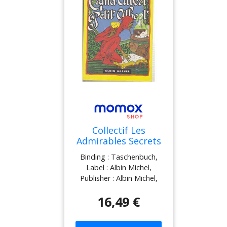
Collectif Les
Admirables Secrets
De Magie Naturelle
Binding : Taschenbuch,
Du Grand-Albert Et
Label : Albin Michel,
Du Petit-Albert :
Publisher : Albin Michel,
Conforme Aux
NumberOfItems : 1,
Meilleures Éditions
16,49 €
medium : Taschenbuch,
De Ces Grimoires
publicationDate : 1998-02-
Publiés Autrefois
03, authors : Collectif,
Chez Les Héritiers