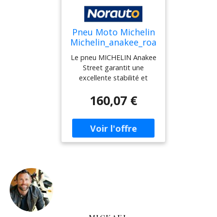
détachable avec toutes les
adresses localisées.
Pneu Moto Michelin
Michelin_anakee_roa
d 120/70 R 19 60v
Le pneu MICHELIN Anakee
Tl/tt Avant
Street garantit une
excellente stabilité et
maniabilité grâce aux
160,07 €
larges crampons biseautés
de sa bande de
roulement, assurant une
plus grande robustesse en
utilisation tout-terrain. La
conception de la bande de
roulement a été optimisée
pour offrir une meilleure
adhérence et une usure
uniforme sur tous les
terrains. La bande de
roulement présente une