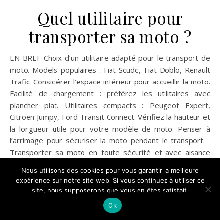
Quel utilitaire pour
transporter sa moto ?
EN BREF Choix d’un utilitaire adapté pour le transport de
moto. Models populaires : Fiat Scudo, Fiat Doblo, Renault
Trafic. Considérer l’espace intérieur pour accueillir la moto.
Facilité de chargement : préférez les utilitaires avec
plancher plat. Utilitaires compacts : Peugeot Expert,
Citroën Jumpy, Ford Transit Connect. Vérifiez la hauteur et
la longueur utile pour votre modèle de moto. Penser à
l’arrimage pour sécuriser la moto pendant le transport.
Transporter sa moto en toute sécurité et avec aisance
nécessite de choisir le bon véhicule utilitaire. Que vous
Nous utilisons des cookies pour vous garantir la meilleure
soyez un motard occasionnel ou un passionné de
expérience sur notre site web. Si vous continuez à utiliser ce
mécanique sportive, sélectionner un…
site, nous supposerons que vous en êtes satisfait.
Ok