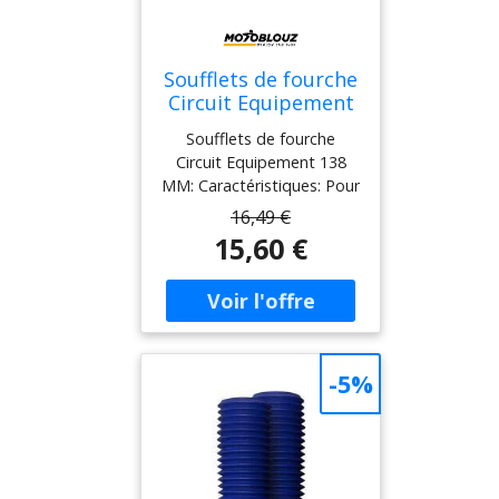
Soufflets de fourche
Circuit Equipement
138 MM Noir
Soufflets de fourche
Circuit Equipement 138
MM: Caractéristiques: Pour
protéger vos fourches et
16,49 €
remettre un coup de frais
15,60 €
sur votre machine vintage,
les soufflets de fourche
Circuit sont l’accessoire
indispensable à votre
moto. Fabriqués avec un
caoutchouc de qualité, ils
-5%
seront également
résistants dans le
tempsLivré par
paireHauteur: 138mm