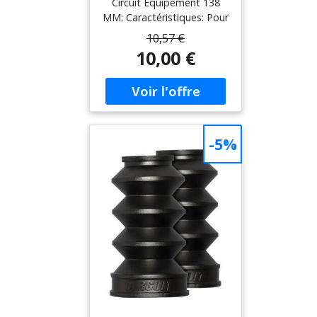
Circuit Equipement 138
MM: Caractéristiques: Pour
protéger vos fourches et
10,57 €
remettre un coup de frais
10,00 €
sur votre machine vintage,
les soufflets de fourche
Circuit sont l’accessoire
indispensable à votre
moto. Fabriqués avec un
caoutchouc de qualité, ils
-5%
seront également
résistants dans le
tempsLivré par
paireHauteur: 138mm