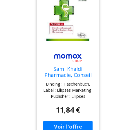
Sami Khaldi
Pharmacie, Conseil
À L'Officine :
Binding : Taschenbuch,
L'Essentiel : Guide
Label : Ellipses Marketing,
Pratique Des
Publisher : Ellipses
Connaissances
Marketing, medium :
Indispensables
11,84 €
Taschenbuch,
numberOfPages : 144,
publicationDate : 2015-02-
24, authors : Sami Khaldi,