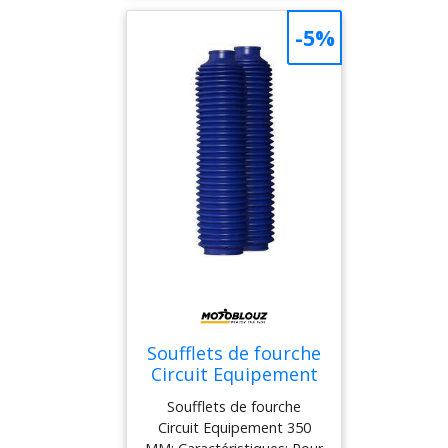
moto. Fabriqués avec un
caoutchouc de qualité, ils
-5%
seront également
résistants dans le
tempsLivré par
paireHauteur: 373mm
Soufflets de fourche
Circuit Equipement
350 MM Bleu
Soufflets de fourche
Circuit Equipement 350