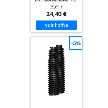
MM: Caractéristiques: Pour
protéger vos fourches et
25,69 €
remettre un coup de frais
24,40 €
sur votre machine vintage,
les soufflets de fourche
Circuit sont l’accessoire
indispensable à votre
moto. Fabriqués avec un
caoutchouc de qualité, ils
-5%
seront également
résistants dans le
tempsLivré par
paireHauteur: 350mm