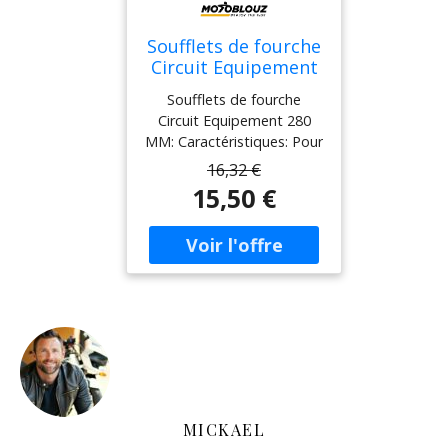
Soufflets de fourche
Circuit Equipement
280 MM Noir
Soufflets de fourche
Circuit Equipement 280
MM: Caractéristiques: Pour
protéger vos fourches et
16,32 €
remettre un coup de frais
15,50 €
sur votre machine vintage,
les soufflets de fourche
Circuit sont l’accessoire
indispensable à votre
moto. Fabriqués avec un
caoutchouc de qualité, ils
seront également
résistants dans le
tempsLivré par
paireHauteur: 280mm
MICKAEL