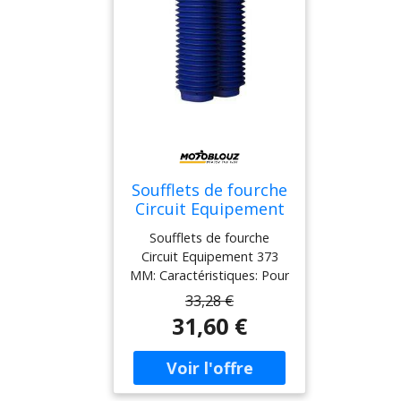
Soufflets de fourche
Circuit Equipement
373 MM Bleu
Soufflets de fourche
Circuit Equipement 373
MM: Caractéristiques: Pour
protéger vos fourches et
33,28 €
remettre un coup de frais
31,60 €
sur votre machine vintage,
les soufflets de fourche
Circuit sont l’accessoire
indispensable à votre