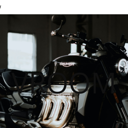
T
VROOM