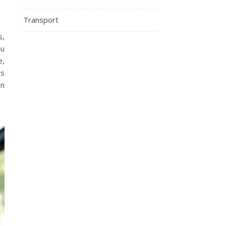
Transport
s,
du
e,
es
on