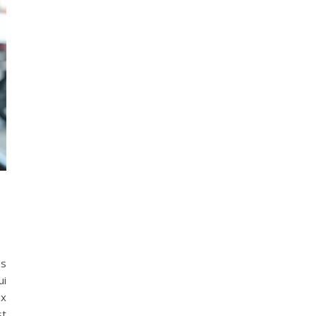
es
ui
ix
st