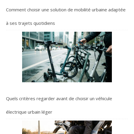
rabat fermé par scratch 2
Comment choisir une solution de mobilité urbaine adaptée
intérieures poitrine dont 1
à soufflet et rabat fermé
à ses trajets quotidiens
par scratch et 1 plaquée
fermée par scratch, dotée
d'une étiquette
d'indentification
individuelle
Quels critères regarder avant de choisir un véhicule
électrique urbain léger