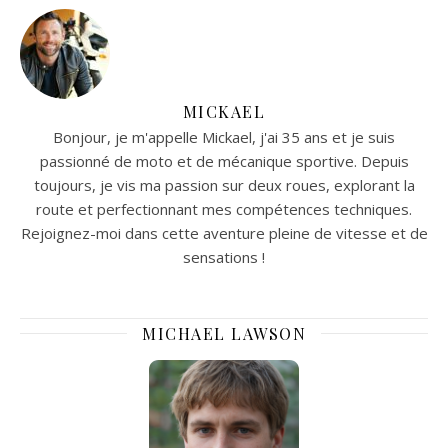
européen.
dissimulés dans le col et
ajustables à l'aide d'un
cordon. Cette parka est
également agréable à
porter puisqu'elle dispose
MICKAEL
des œillets de ventilation
Bonjour, je m'appelle Mickael, j'ai 35 ans et je suis
sous les bras. Enfin, pour
une visibilité, cette parka
passionné de moto et de mécanique sportive. Depuis
est conçue avec 8 bandes
toujours, je vis ma passion sur deux roues, explorant la
rétro-réfléchissantes
route et perfectionnant mes compétences techniques.
cousues avec microbilles
Rejoignez-moi dans cette aventure pleine de vitesse et de
de verre, dont 2 bandes
sensations !
ceintures, 2 bandes
brassards par manche et 2
bandes bretelles.
Caractéristiques
MICHAEL LAWSON
techniques : Extérieur :
polyester Oxford 300D
enduit polyuréthane -
couture étanchée
Doublure matelassée :