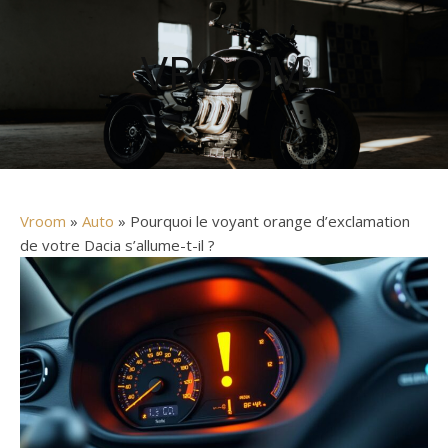
VROOM
Vroom
»
Auto
» Pourquoi le voyant orange d’exclamation
de votre Dacia s’allume-t-il ?