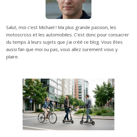
polyester - 160 g/m²
Taffetas et Outaine 8
bandes rétro-
réfléchissantes cousues
Salut, moi c’est Michael ! Ma plus grande passion, les
100 % polyester avec
microbilles verre dont 2
motoscross et les automobiles. C’est donc pour consacrer
ceintures, 2 brassards par
du temps à leurs sujets que j’ai créé ce blog. Vous êtes
manches et 2 bretelles
aussi fan que moi ou pas, vous allez surement vous y
Manches à poignets
plaire.
coupe-vent en bord-côte
Œillet de ventilation sous
les bras Col montant
Capuche fixe, 3 pans,
dissimulée dans le col et
ajustable à l'aide d'un
cordon Zip central double
curseur sous rabat fermé
par scratch jusqu'en haut
du col Bride de suspension
à la base intérieure du col
Poches : 2 extérieures
basses passepoilées à