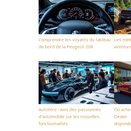
Comprendre les voyants du tableau
Les meil
de bord de la Peugeot 208
aventure
Autotitre : Avis des passionnés
Où achet
d’automobile sur les nouvelles
Dealer :
fonctionnalités
disponib