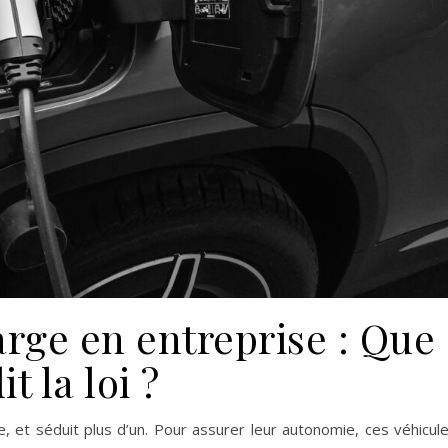
rge en entreprise : Que
it la loi ?
e, et séduit plus d’un. Pour assurer leur autonomie, ces véhicul