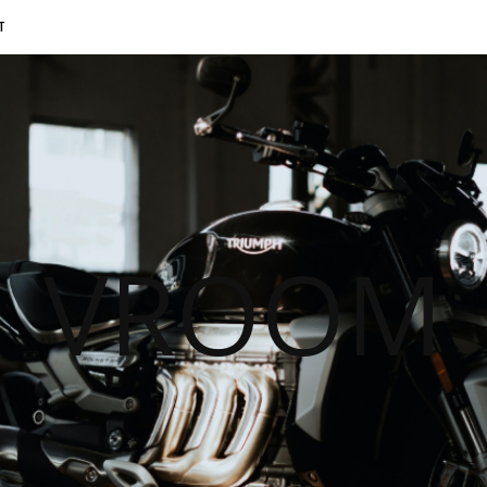
T
VROOM