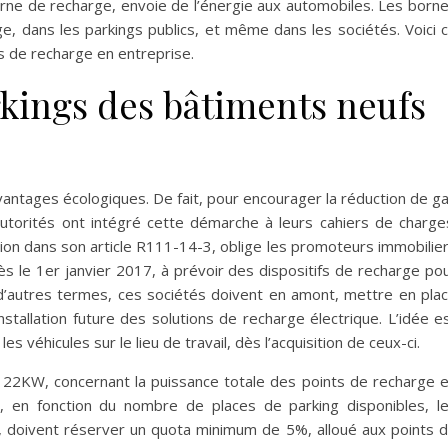
borne de recharge, envoie de l’énergie aux automobiles. Les born
e, dans les parkings publics, et même dans les sociétés. Voici 
es de recharge en entreprise.
rkings des bâtiments neufs
vantages écologiques. De fait, pour encourager la réduction de g
autorités ont intégré cette démarche à leurs cahiers de charge
tation dans son article R111-14-3, oblige les promoteurs immobilie
s le 1er janvier 2017, à prévoir des dispositifs de recharge po
 d’autres termes, ces sociétés doivent en amont, mettre en pla
’installation future des solutions de recharge électrique. L’idée e
s véhicules sur le lieu de travail, dès l’acquisition de ceux-ci.
e 22KW, concernant la puissance totale des points de recharge 
, en fonction du nombre de places de parking disponibles, l
, doivent réserver un quota minimum de 5%, alloué aux points 