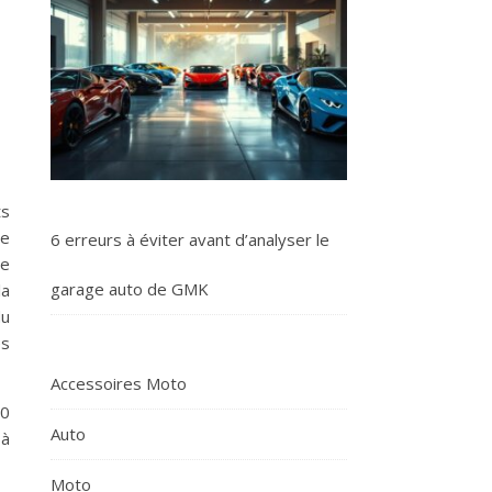
ts
de
6 erreurs à éviter avant d’analyser le
ce
garage auto de GMK
la
du
es
Accessoires Moto
20
Auto
 à
Moto