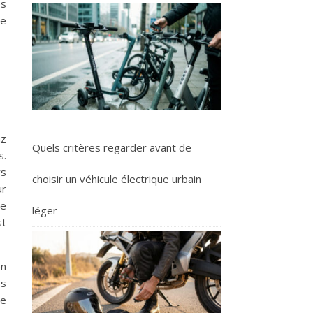
es
ce
az
Quels critères regarder avant de
s.
rs
choisir un véhicule électrique urbain
ur
ce
léger
st
en
es
de