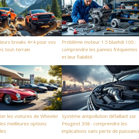
leurs breaks 4×4 pour vos
Problème moteur 1.5 bluehdi 100 :
s tout-terrain
comprendre les pannes fréquentes
et leur fiabilité
er les voitures de Wheeler
Système antipollution défaillant sur
 les meilleures options
Peugeot 308 : comprendre les
les
implications sans perte de puissanc