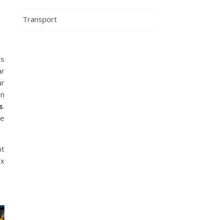
s
Transport
es
ar
ur
on
s
.
le
nt
ux