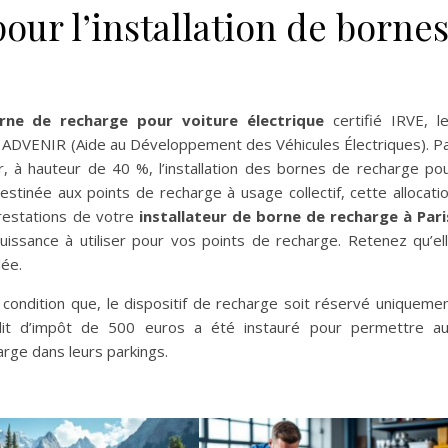
our l’installation de borne
orne de recharge pour voiture électrique
certifié IRVE, l
e ADVENIR (Aide au Développement des Véhicules Électriques). P
er, à hauteur de 40 %, l’installation des bornes de recharge po
estinée aux points de recharge à usage collectif, cette allocati
restations de votre
installateur de borne de recharge à Pari
issance à utiliser pour vos points de recharge. Retenez qu’el
lée.
 condition que, le dispositif de recharge soit réservé uniqueme
rédit d’impôt de 500 euros a été instauré pour permettre a
harge dans leurs parkings.