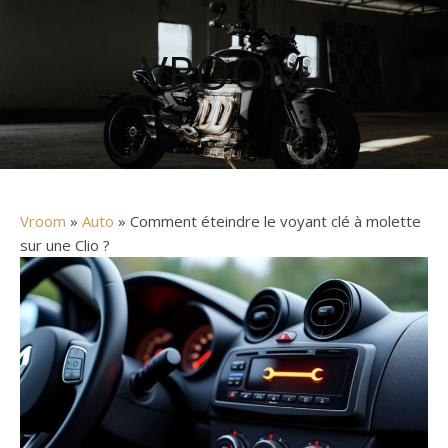
VROOM
Vroom
»
Auto
» Comment éteindre le voyant clé à molette
sur une Clio ?