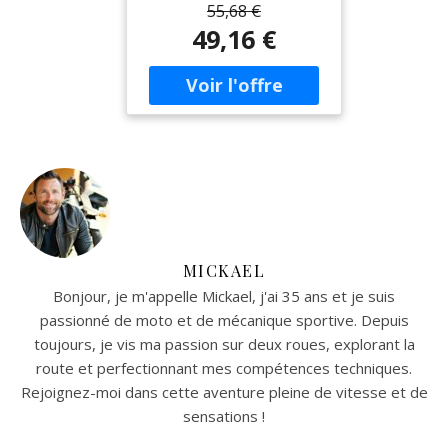
outil de serrage doté d'un
55,68 €
mécanisme de réglage
49,16 €
rapide et intuitif de la
molette. Ses mâchoires
placées parallèlement à
15° permettent un
fonctionnement précis,
une prise ferme de l'objet
et une bonne portée.
L'efficacité et la précision
sont garanties grâce à ses
échelles métriques /
impériales. Enfin un trou
MICKAEL
de suspension intégré
Bonjour, je m'appelle Mickael, j'ai 35 ans et je suis
permet une fixation
sécurisée avec une lanière
passionné de moto et de mécanique sportive. Depuis
et un rangement facile.
toujours, je vis ma passion sur deux roues, explorant la
Caractéristiques
route et perfectionnant mes compétences techniques.
techniques : Mors fins et
Rejoignez-moi dans cette aventure pleine de vitesse et de
ouverture extra large
sensations !
Graduation métrique et
impériale sur la tête