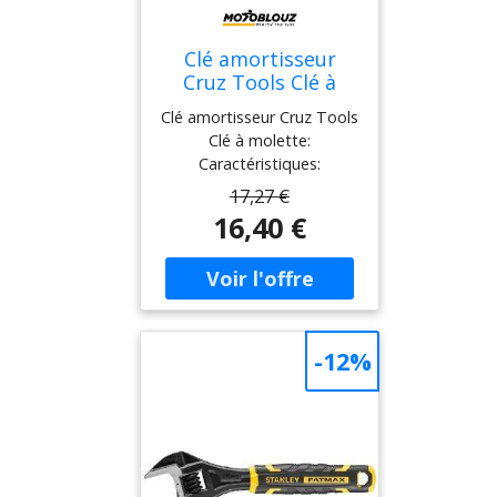
Clé amortisseur
Cruz Tools Clé à
molette
Clé amortisseur Cruz Tools
Clé à molette:
Caractéristiques:
Compacte et robuste, la
17,27 €
clé à molette CRUZTOOLS
16,40 €
(réf. fabricant SPAN1) est
pensée pour le motard qui
entretient sa suspension
sans se charger d’outils
encombrants.
Spécialement conçue pour
-12%
le réglage de
précontrainte des
amortisseurs, elle permet
d’ajuster rapidement la
hauteur de selle et la
tenue de route lors d’une