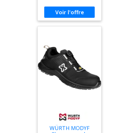
gamme un système de
serrage particulièrement
pratique : le système de
laçage BOA. Grâce à sa
molette de réglage, il
permet d'ajuster
rapidement la chaussure
pour obtenir un maintien
précis et homogène sur
l'ensemble du pied. Sur le
terrain, ce système facilite
l'enfilage et évite les lacets
qui se desserrent au fil de
la journée. Il peut aussi
s'avérer très utile pour les
professionnels qui
manipulent souvent des
gants ou qui rencontrent
des difficultés avec les
lacets classiques. Par
exemple, certaines
WÜRTH MODYF
personnes ayant perdu de