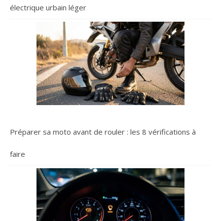
électrique urbain léger
d'améliorer le confort
pendant les longues
journées de travail. Avec
leur largeur de chaussure
11 et leur protection ESD,
ces chaussures s'adaptent
à de nombreux métiers où
la sécurité et le confort
doivent rester constants
tout au long de la
journée.Si votre pointure
se situe entre deux tailles,
Préparer sa moto avant de rouler : les 8 vérifications à
nous vous conseillons de
sélectionner la taille
inférieure.
faire