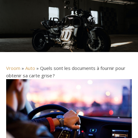
VROOM
Vroom
»
Auto
» Quels sont les documents à fournir pour
obtenir sa carte grise ?