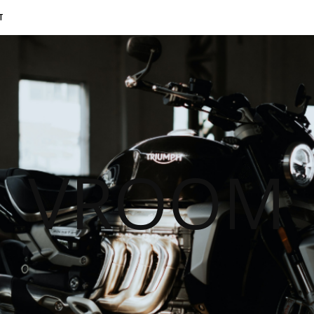
T
VROOM