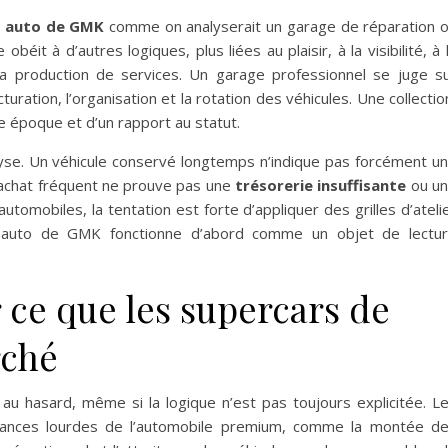
n auto de GMK
comme on analyserait un garage de réparation 
béit à d’autres logiques, plus liées au plaisir, à la visibilité, à 
la production de services. Un garage professionnel se juge s
cturation, l’organisation et la rotation des véhicules. Une collectio
ne époque et d’un rapport au statut.
yse. Un véhicule conservé longtemps n’indique pas forcément u
 achat fréquent ne prouve pas une
trésorerie insuffisante
ou u
utomobiles, la tentation est forte d’appliquer des grilles d’ateli
e auto de GMK fonctionne d’abord comme un objet de lectu
r ce que les supercars de
rché
au hasard, même si la logique n’est pas toujours explicitée. L
dances lourdes de l’automobile premium, comme la montée d