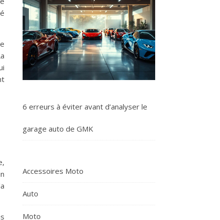
de
hé
re
La
ui
nt
6 erreurs à éviter avant d’analyser le
garage auto de GMK
e,
Accessoires Moto
un
la
Auto
Moto
is