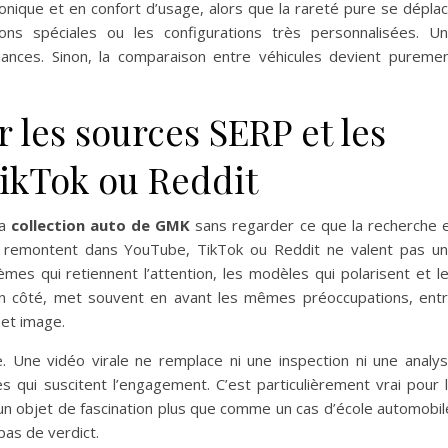
ronique et en confort d’usage, alors que la rareté pure se dépla
ions spéciales ou les configurations très personnalisées. U
nuances. Sinon, la comparaison entre véhicules devient pureme
r les sources SERP et les
ikTok ou Reddit
la
collection auto de GMK
sans regarder ce que la recherche 
i remontent dans YouTube, TikTok ou Reddit ne valent pas u
èmes qui retiennent l’attention, les modèles qui polarisent et l
 son côté, met souvent en avant les mêmes préoccupations, ent
é et image.
ue. Une vidéo virale ne remplace ni une inspection ni une analy
s qui suscitent l’engagement. C’est particulièrement vrai pour 
 objet de fascination plus que comme un cas d’école automobil
pas de verdict.