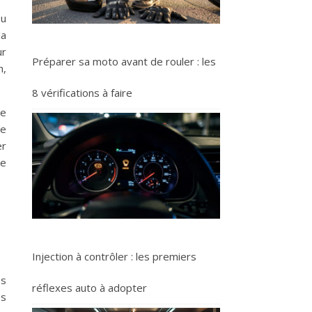
ou
la
ur
Préparer sa moto avant de rouler : les
n,
8 vérifications à faire
ne
ne
er
re
Injection à contrôler : les premiers
es
réflexes auto à adopter
es