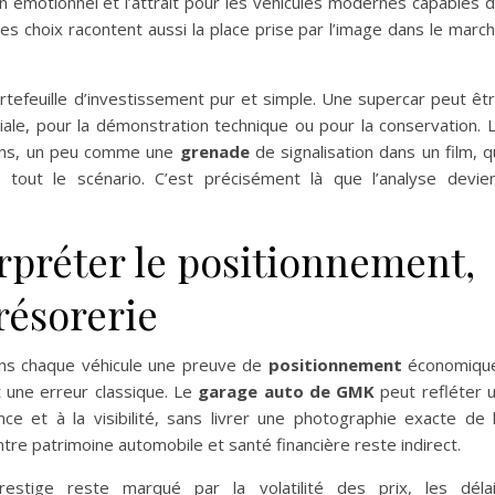
gn émotionnel et l’attrait pour les véhicules modernes capables 
ces choix racontent aussi la place prise par l’image dans le marc
ortefeuille d’investissement pur et simple. Une supercar peut êt
iale, pour la démonstration technique ou pour la conservation. 
ions, un peu comme une
grenade
de signalisation dans un film, q
e tout le scénario. C’est précisément là que l’analyse devie
erpréter le positionnement,
trésorerie
ans chaque véhicule une preuve de
positionnement
économiqu
st une erreur classique. Le
garage auto de GMK
peut refléter 
ce et à la visibilité, sans livrer une photographie exacte de 
entre patrimoine automobile et santé financière reste indirect.
stige reste marqué par la volatilité des prix, les déla