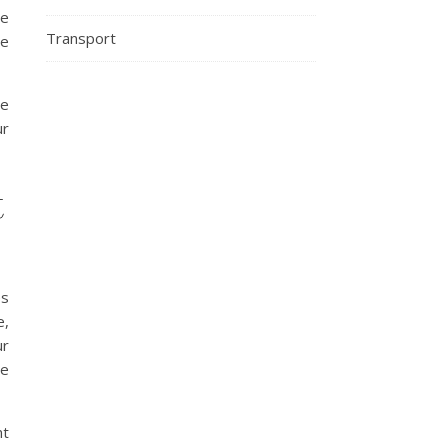
ie
Transport
ue
re
ur
t
es
e,
ur
ce
t