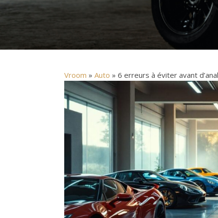
Vroom
»
Auto
» 6 erreurs à éviter avant d’an