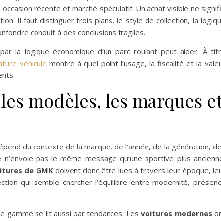
occasion récente et marché spéculatif. Un achat visible ne signif
. Il faut distinguer trois plans, le style de collection, la logiq
onfondre conduit à des conclusions fragiles.
par la logique économique d’un parc roulant peut aider. À tit
ature véhicule
montre à quel point l’usage, la fiscalité et la vale
ents.
r les modèles, les marques e
dépend du contexte de la marque, de l’année, de la génération, d
e n’envoie pas le même message qu’une sportive plus ancienn
itures de GMK
doivent donc être lues à travers leur époque, le
lection qui semble chercher l’équilibre entre modernité, présen
 de gamme se lit aussi par tendances. Les
voitures modernes
on